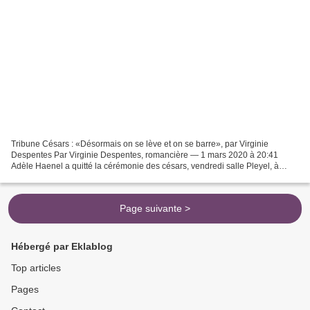
Tribune Césars : «Désormais on se lève et on se barre», par Virginie
Despentes Par Virginie Despentes, romancière — 1 mars 2020 à 20:41
Adèle Haenel a quitté la cérémonie des césars, vendredi salle Pleyel, à
l’annonce de la récompense décernée à Roman...
Page suivante >
Hébergé par Eklablog
Top articles
Pages