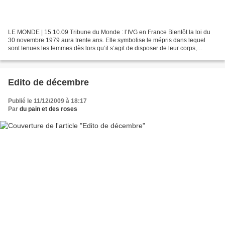
LE MONDE | 15.10.09 Tribune du Monde : l’IVG en France Bientôt la loi du
30 novembre 1979 aura trente ans. Elle symbolise le mépris dans lequel
sont tenues les femmes dès lors qu’il s’agit de disposer de leur corps,
puisque la loi de 1975, dite loi Veil,...
Edito de décembre
Publié le 11/12/2009 à 18:17
Par
du pain et des roses