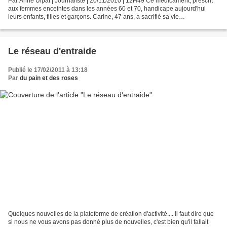
Par Anne Ulpat | Journaliste | 20/11/2010 | 12H49 Ce médicament, prescrit
aux femmes enceintes dans les années 60 et 70, handicape aujourd'hui
leurs enfants, filles et garçons. Carine, 47 ans, a sacrifié sa vie
professionnelle pour cause de grossesses...
Le réseau d'entraide
Publié le 17/02/2011 à 13:18
Par
du pain et des roses
Quelques nouvelles de la plateforme de création d'activité.... Il faut dire que
si nous ne vous avons pas donné plus de nouvelles, c'est bien qu'il fallait