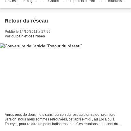
». C’est pour exiger de Luc Chatel le retrait puis la correction des manuels
de Sciences de la vie et de...
Retour du réseau
Publié le 14/10/2011 à 17:55
Par
du pain et des roses
Après près de deux mois sans réunion du réseau d'entraide, première
version, nous nous sommes retrouvées, cet après-midi , au Localou à
Thueyts, pour refaire un point indispensable. Ces réunions nous font du
bien, nous le savons, même si elles ne délivrent...