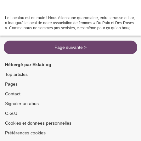
Le Localou est en route ! Nous étions une quarantaine, entre terrasse et bar,
a inauguré le local de notre association de femmes « Du Pain et Des Roses
». Comme nous ne sommes pas sexistes, c’est même pour ça qu’on bouge,
vous voyez sur la photo de notre...
Page suivante >
Hébergé par Eklablog
Top articles
Pages
Contact
Signaler un abus
C.G.U.
Cookies et données personnelles
Préférences cookies