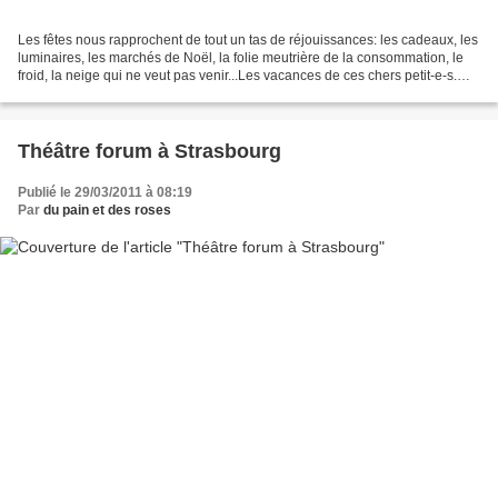
Les fêtes nous rapprochent de tout un tas de réjouissances: les cadeaux, les
luminaires, les marchés de Noël, la folie meutrière de la consommation, le
froid, la neige qui ne veut pas venir...Les vacances de ces chers petit-e-s.
Nous avons la joie et...
Théâtre forum à Strasbourg
Publié le 29/03/2011 à 08:19
Par
du pain et des roses