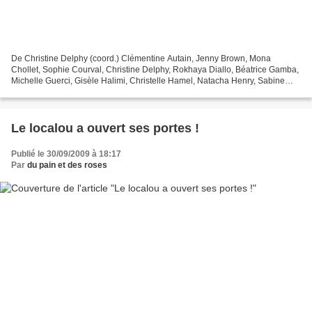
De Christine Delphy (coord.) Clémentine Autain, Jenny Brown, Mona
Chollet, Sophie Courval, Christine Delphy, Rokhaya Diallo, Béatrice Gamba,
Michelle Guerci, Gisèle Halimi, Christelle Hamel, Natacha Henry, Sabine
Lambert, Titiou Lecoq, Claire Levenson,...
Le localou a ouvert ses portes !
Publié le 30/09/2009 à 18:17
Par
du pain et des roses