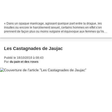
« Dans un opaque marécage, agissant quelque part entre la drague, les
insultes ou encore le harcèlement sexuel, certains hommes en effet s’en
prennent de façon plus ou moins vulgaire et équivoque aux femmes qu’ils
rencontrent. » Natacha Henry ajoute «...
Les Castagnades de Jaujac
Publié le 18/10/2010 à 08:43
Par
du pain et des roses