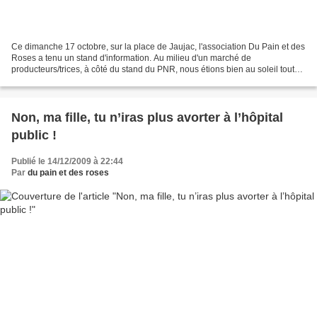
Ce dimanche 17 octobre, sur la place de Jaujac, l'association Du Pain et des
Roses a tenu un stand d'information. Au milieu d'un marché de
producteurs/trices, à côté du stand du PNR, nous étions bien au soleil toute
la matinée et malgré le froid mordant,...
Non, ma fille, tu n’iras plus avorter à l’hôpital
public !
Publié le 14/12/2009 à 22:44
Par
du pain et des roses