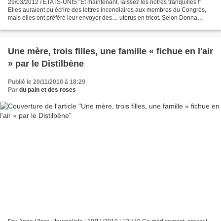
29/03/2012 / ÉTATS-UNIS "Et maintenant, laissez les nôtres tranquilles !"
Elles auraient pu écrire des lettres incendiaires aux membres du Congrès,
mais elles ont préféré leur envoyer des… utérus en tricot. Selon Donna
Drunchunas, fondatrice du groupe...
Une mère, trois filles, une famille « fichue en l'air
» par le Distilbène
Publié le 20/11/2010 à 18:29
Par
du pain et des roses