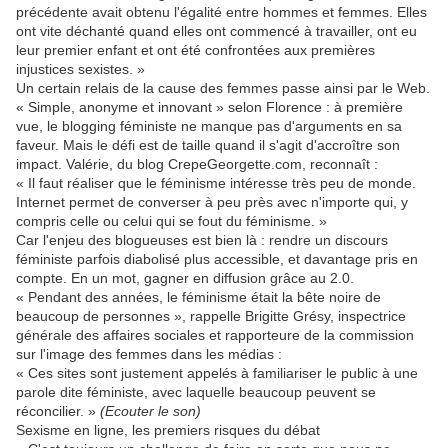
précédente avait obtenu l'égalité entre hommes et femmes. Elles
ont vite déchanté quand elles ont commencé à travailler, ont eu
leur premier enfant et ont été confrontées aux premières
injustices sexistes. »
Un certain relais de la cause des femmes passe ainsi par le Web.
« Simple, anonyme et innovant » selon Florence : à première
vue, le blogging féministe ne manque pas d'arguments en sa
faveur. Mais le défi est de taille quand il s'agit d'accroître son
impact. Valérie, du blog CrepeGeorgette.com, reconnaît :
« Il faut réaliser que le féminisme intéresse très peu de monde.
Internet permet de converser à peu près avec n'importe qui, y
compris celle ou celui qui se fout du féminisme. »
Car l'enjeu des blogueuses est bien là : rendre un discours
féministe parfois diabolisé plus accessible, et davantage pris en
compte. En un mot, gagner en diffusion grâce au 2.0.
« Pendant des années, le féminisme était la bête noire de
beaucoup de personnes », rappelle Brigitte Grésy, inspectrice
générale des affaires sociales et rapporteure de la commission
sur l'image des femmes dans les médias :
« Ces sites sont justement appelés à familiariser le public à une
parole dite féministe, avec laquelle beaucoup peuvent se
réconcilier. »
(Ecouter le son)
Sexisme en ligne, les premiers risques du débat