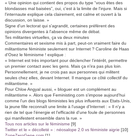
« Une opinion qui contient des propos du type “vous êtes des
blondasses mal baisées”, oui, c'est à la limite de l'injure. Mais si
l'internaute explique cela clairement, est calme et ouvert à la
discussion, on laisse. »
Signe d'un lectorat qui s'agrandit, certaines préfèrent des
opinions divergentes à l'absence même de débat.
Tes militantes virtuelles, ça va deux minutes
Commentaires et sexisme mis à part, peut-on vraiment faire du
militantisme féministe seulement sur Internet ? Caroline de Haas
d'Osez le féminisme ! explique :
« Internet est très important pour déclencher l'intérêt, permettre
un premier contact avec les gens. Mais ça n'ira pas plus loin.
Personnellement, je ne crois pas aux personnes qui militent
seules chez elles, devant Internet. Il manque ce côté collectif du
militantisme. »
Pour Chloe Angyal aussi, « bloguer est un complément au
militantisme ». Alors que Feministing.com s'impose aujourd'hui
comme l'un des blogs féministes les plus influents aux Etats-Unis,
la jeune fille reconnaît une limite à l'usage d'Internet : « Il n'y a
rien de tel que l'énergie et l'efficacité d'une foule de personnes
qui manifestent ensemble dans la rue. »
Tous nos articles sur le féminisme
[9]
Twitter et le « décolleté » : néosalope 2.0 vs féministe aigrie
[10]
ZoneZeroGene.com
[1]