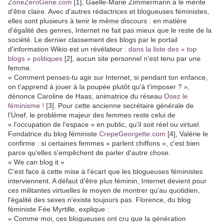
ZoneZeroGene.com
[1]
, Gaelle-Marie Zimmermann a le mérite
d'être claire. Avec d'autres rédactrices et blogueuses féministes,
elles sont plusieurs à tenir le même discours : en matière
d'égalité des genres, Internet ne fait pas mieux que le reste de la
société. Le dernier classement des blogs par le portail
d'information Wikio est un révélateur :
dans la liste des « top
blogs » politiques
[2]
, aucun site personnel n'est tenu par une
femme.
« Comment penses-tu agir sur Internet, si pendant ton enfance,
on t'apprend à jouer à la poupée plutôt qu'à t'imposer ? »,
dénonce Caroline de Haas, animatrice du réseau
Osez le
féminisme !
[3]
. Pour cette ancienne secrétaire générale de
l'Unef, le problème majeur des femmes reste celui de
« l'occupation de l'espace » en public, qu'il soit réel ou virtuel.
Fondatrice du blog féministe
CrepeGeorgette.com
[4]
, Valérie le
confirme : si certaines femmes « parlent chiffons », c'est bien
parce qu'elles s'empêchent de parler d'autre chose.
« We can blog it »
C'est face à cette mise à l'écart que les blogueuses féministes
interviennent. A défaut d'être plus féminin, Internet devient pour
ces militantes virtuelles le moyen de montrer qu'au quotidien,
l'égalité des sexes n'existe toujours pas. Florence, du blog
féministe Fée Myrtille, explique :
« Comme moi, ces blogueuses ont cru que la génération