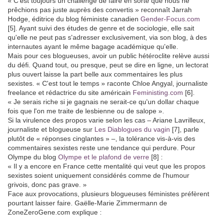
« C'est toujours un challenge de faire en sorte que nous ne
prêchions pas juste auprès des convertis » reconnaît Jarrah
Hodge, éditrice du blog féministe canadien
Gender-Focus.com
[5]
. Ayant suivi des études de genre et de sociologie, elle sait
qu'elle ne peut pas s'adresser exclusivement, via son blog, à des
internautes ayant le même bagage académique qu'elle.
Mais pour ces blogueuses, avoir un public hétéroclite relève aussi
du défi. Quand tout, ou presque, peut se dire en ligne, un lectorat
plus ouvert laisse la part belle aux commentaires les plus
sexistes. « C'est tout le temps » raconte Chloe Angyal, journaliste
freelance et rédactrice du site américain
Feministing.com
[6]
.
« Je serais riche si je gagnais ne serait-ce qu'un dollar chaque
fois que l'on me traite de lesbienne ou de salope ».
Si la virulence des propos varie selon les cas – Ariane Lavrilleux,
journaliste et blogueuse sur
Les Diablogues du vagin
[7]
, parle
plutôt de « réponses cinglantes » –, la tolérance vis-à-vis des
commentaires sexistes reste une tendance qui perdure. Pour
Olympe du blog
Olympe et le plafond de verre
[8]
:
« Il y a encore en France cette mentalité qui veut que les propos
sexistes soient uniquement considérés comme de l'humour
grivois, donc pas grave. »
Face aux provocations, plusieurs blogueuses féministes préfèrent
pourtant laisser faire. Gaëlle-Marie Zimmermann de
ZoneZeroGene.com explique :