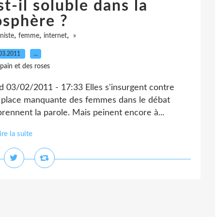
t-il soluble dans la
osphère ?
,
,
,
niste
femme
internet
»
03.2011
…
pain et des roses
03/02/2011 - 17:33 Elles s'insurgent contre
a place manquante des femmes dans le débat
prennent la parole. Mais peinent encore à...
ire la suite