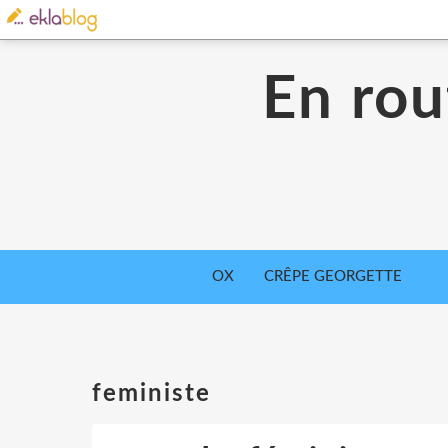
En rou
OX
CRÊPE GEORGETTE
feministe