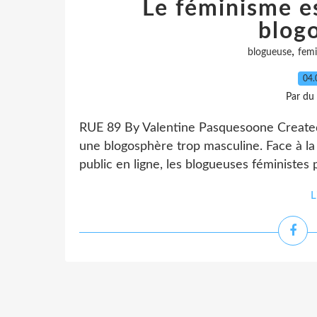
Le féminisme es
blog
,
blogueuse
femi
04.
Par du 
RUE 89 By Valentine Pasquesoone Created 
une blogosphère trop masculine. Face à l
public en ligne, les blogueuses féministes 
L